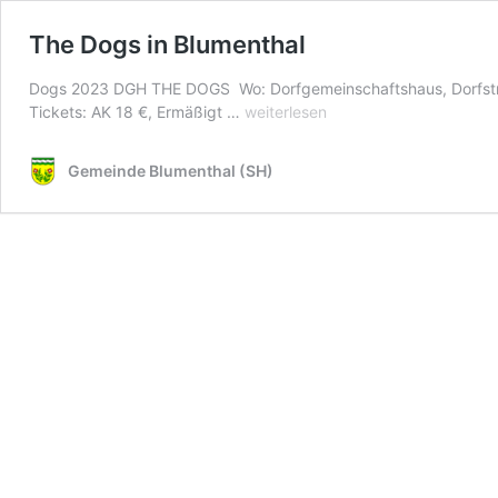
The Dogs in Blumenthal
Dogs 2023 DGH THE DOGS Wo: Dorfgemeinschaftshaus, Dorfstraß
The
Tickets: AK 18 €, Ermäßigt …
weiterlesen
Dogs
in
Gemeinde Blumenthal (SH)
Blumenthal