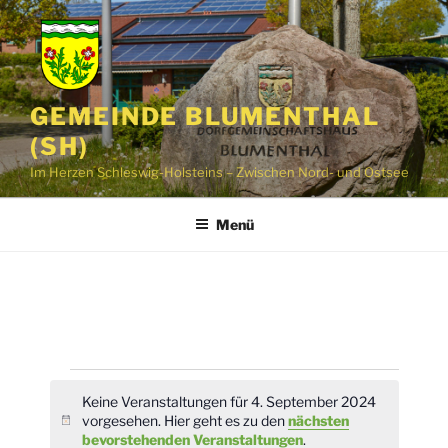
Zum
Inhalt
springen
GEMEINDE BLUMENTHAL
(SH)
Im Herzen Schleswig-Holsteins – Zwischen Nord- und Ostsee
Menü
Veranstaltungen
Keine Veranstaltungen für 4. September 2024
für
vorgesehen. Hier geht es zu den
nächsten
H
bevorstehenden Veranstaltungen
.
i