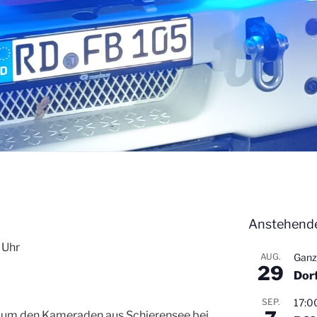
Anstehende
 Uhr
AUG.
Ganz
29
Dor
SEP.
17:0
, um den Kameraden aus Schierensee bei