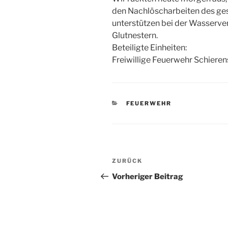
den Nachlöscharbeiten des ges
unterstützen bei der Wasserv
Glutnestern.
Beteiligte Einheiten:
Freiwillige Feuerwehr Schieren
KATEGORIEN
FEUERWEHR
Beitragsnavigation
Vorheriger
ZURÜCK
Beitrag
Vorheriger Beitrag