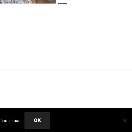
OK
tändnis aus.