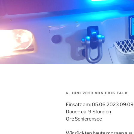
VERÖFFENTLICHT
6. JUNI 2023
VON
ERIK FALK
AM
Einsatz am: 05.06.2023 09:09
Dauer: ca. 9 Stunden
Ort: Schierensee
Wir rückten heute morgen aus