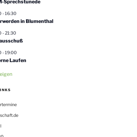
-Sprechstunede
0
-
16:30
rwerden in Blumenthal
0
-
21:30
ausschuß
0
-
19:00
erne Laufen
eigen
LINKS
rtermine
schaft.de
l
80