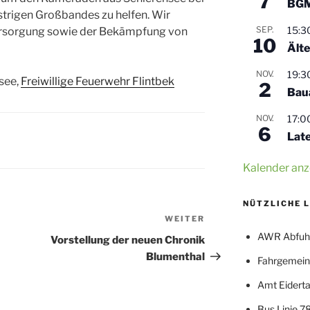
7
BGM
trigen Großbandes zu helfen. Wir
SEP.
15:3
ersorgung sowie der Bekämpfung von
10
Älte
NOV.
19:3
see,
Freiwillige Feuerwehr Flintbek
2
Bau
NOV.
17:0
6
Lat
Kalender anz
NÜTZLICHE 
WEITER
Nächster
Beitrag
AWR Abfuh
Vorstellung der neuen Chronik
Blumenthal
Fahrgemein
Amt Eiderta
Bus Linie 7