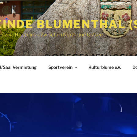
INDE BLUMENTHAL (
eswig-Holsteins – Zwischen Nord- und Ostsee
/Saal Vermietung
Sportverein
Kulturblume e.V.
Do