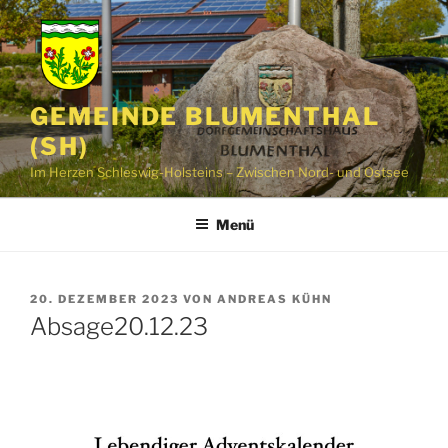
Zum
Inhalt
springen
GEMEINDE BLUMENTHAL
(SH)
Im Herzen Schleswig-Holsteins – Zwischen Nord- und Ostsee
Menü
VERÖFFENTLICHT
20. DEZEMBER 2023
VON
ANDREAS KÜHN
AM
Absage20.12.23