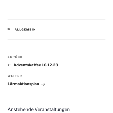
KATEGORIEN
ALLGEMEIN
Beitragsnavigation
Vorheriger
ZURÜCK
Beitrag
Adventskaffee 16.12.23
Nächster
WEITER
Beitrag
Lärmaktionsplan
Anstehende Veranstaltungen