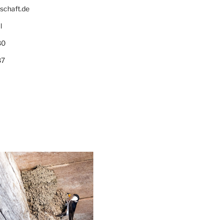
schaft.de
l
80
87