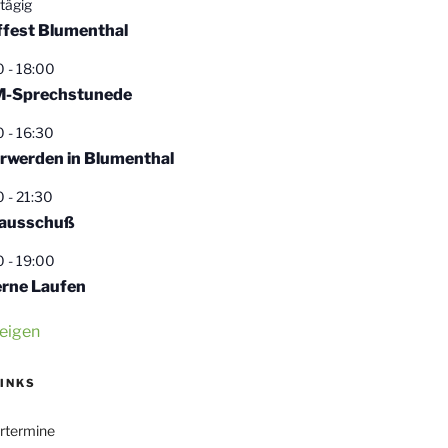
tägig
ffest Blumenthal
0
-
18:00
-Sprechstunede
0
-
16:30
rwerden in Blumenthal
0
-
21:30
ausschuß
0
-
19:00
erne Laufen
eigen
LINKS
rtermine