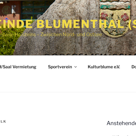
INDE BLUMENTHAL (
eswig-Holsteins – Zwischen Nord- und Ostsee
/Saal Vermietung
Sportverein
Kulturblume e.V.
Do
ALK
Anstehende