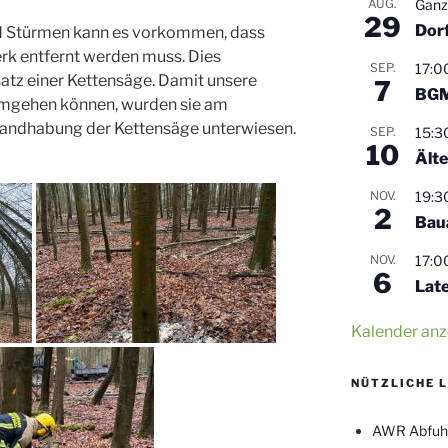
AUG.
Ganz
29
Dor
d Stürmen kann es vorkommen, dass
k entfernt werden muss. Dies
SEP.
17:0
atz einer Kettensäge. Damit unsere
7
BGM
umgehen können, wurden sie am
Handhabung der Kettensäge unterwiesen.
SEP.
15:3
10
Älte
NOV.
19:3
2
Bau
NOV.
17:0
6
Lat
Kalender anz
NÜTZLICHE 
AWR Abfuh