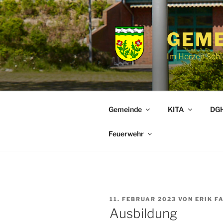
Zum
Inhalt
springen
GEME
Im Herzen Schl
Gemeinde
KITA
DGH
Feuerwehr
VERÖFFENTLICHT
11. FEBRUAR 2023
VON
ERIK F
AM
Ausbildung