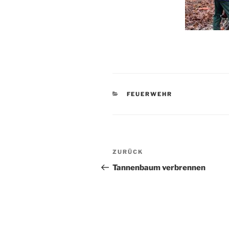
KATEGORIEN
FEUERWEHR
Beitragsnavigation
Vorheriger
ZURÜCK
Beitrag
Tannenbaum verbrennen