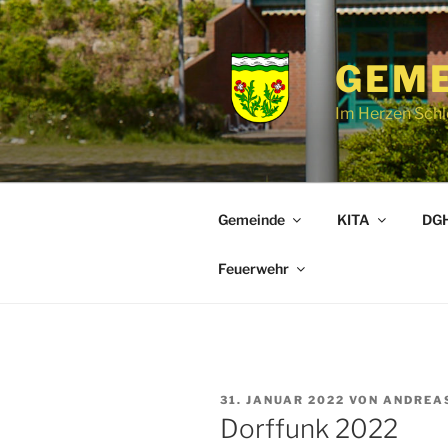
Zum
Inhalt
springen
GEME
Im Herzen Schl
Gemeinde
KITA
DGH
Feuerwehr
VERÖFFENTLICHT
31. JANUAR 2022
VON
ANDREA
AM
Dorffunk 2022