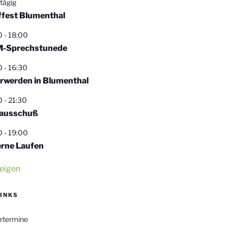
tägig
ffest Blumenthal
0
-
18:00
-Sprechstunede
0
-
16:30
rwerden in Blumenthal
0
-
21:30
ausschuß
0
-
19:00
erne Laufen
eigen
LINKS
rtermine