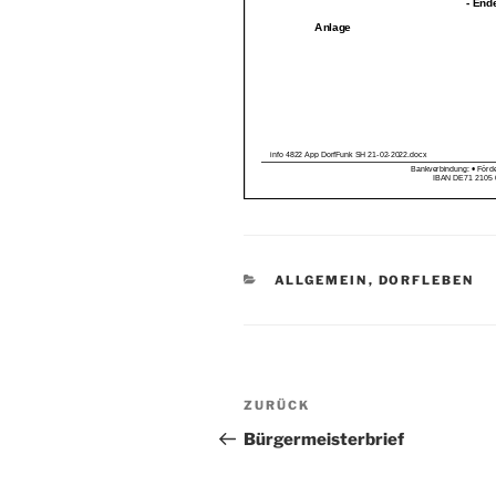
KATEGORIEN
ALLGEMEIN
,
DORFLEBEN
Beitragsnavigation
Vorheriger
ZURÜCK
Beitrag
Bürgermeisterbrief