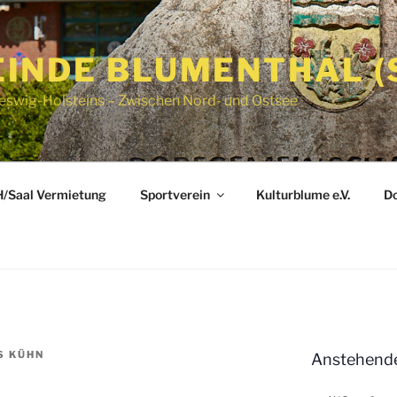
INDE BLUMENTHAL (
eswig-Holsteins – Zwischen Nord- und Ostsee
/Saal Vermietung
Sportverein
Kulturblume e.V.
Do
S KÜHN
Anstehende