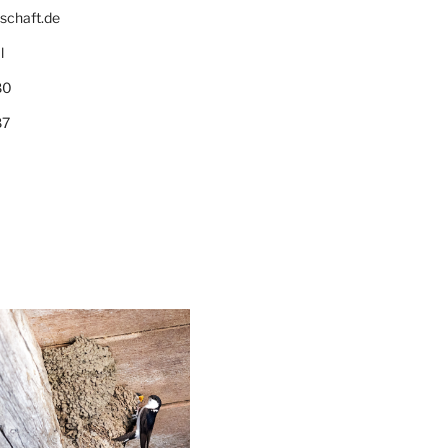
schaft.de
l
80
87