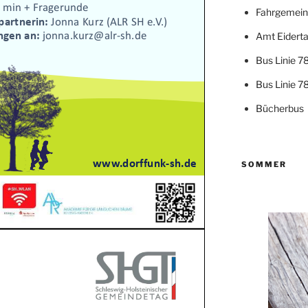
Fahrgemein
Amt Eiderta
Bus Linie 7
Bus Linie 7
Bücherbus
SOMMER