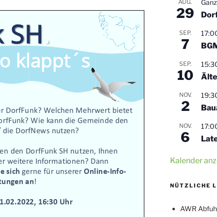
AUG.
Ganz
29
Dor
SEP.
17:0
7
BGM
SEP.
15:3
10
Älte
NOV.
19:3
2
Bau
NOV.
17:0
6
Lat
Kalender anz
NÜTZLICHE 
AWR Abfuh