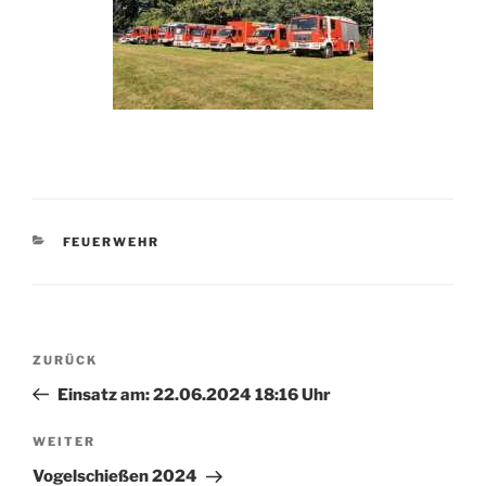
KATEGORIEN
FEUERWEHR
Beitragsnavigation
Vorheriger
ZURÜCK
Beitrag
Einsatz am: 22.06.2024 18:16 Uhr
Nächster
WEITER
Beitrag
Vogelschießen 2024