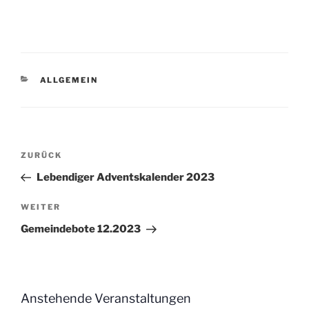
KATEGORIEN
ALLGEMEIN
Beitragsnavigation
Vorheriger
ZURÜCK
Beitrag
Lebendiger Adventskalender 2023
Nächster
WEITER
Beitrag
Gemeindebote 12.2023
Anstehende Veranstaltungen