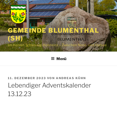
Zum
Inhalt
springen
GEMEINDE BLUMENTHAL
(SH)
Im Herzen Schleswig-Holsteins – Zwischen Nord- und Ostsee
Menü
VERÖFFENTLICHT
11. DEZEMBER 2023
VON
ANDREAS KÜHN
AM
Lebendiger Adventskalender
13.12.23