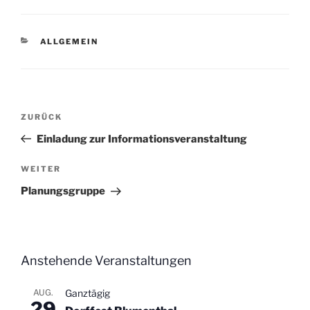
KATEGORIEN
ALLGEMEIN
Beitragsnavigation
Vorheriger
ZURÜCK
Beitrag
Einladung zur Informationsveranstaltung
Nächster
WEITER
Beitrag
Planungsgruppe
Anstehende Veranstaltungen
AUG.
Ganztägig
29