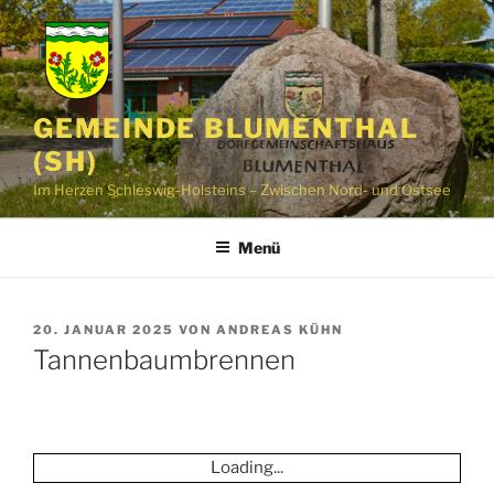
Zum
Inhalt
springen
GEMEINDE BLUMENTHAL
(SH)
Im Herzen Schleswig-Holsteins – Zwischen Nord- und Ostsee
Menü
VERÖFFENTLICHT
20. JANUAR 2025
VON
ANDREAS KÜHN
AM
Tannenbaumbrennen
Loading...